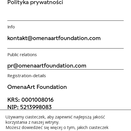
Polityka prywatności
Info
kontakt@omenaartfoundation.com
Public relations
pr@omenaartfoundation.com
Registration-details
OmenaArt Foundation
KRS: 0001008016
NIP: 5213998083
REGON: 523988736
Używamy ciasteczek, aby zapewnić najlepszą jakość
©OmenaArt Foundation 2025
korzystania z naszej witryny.
Możesz dowiedzieć się więcej o tym, jakich ciasteczek