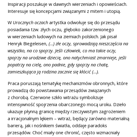
Inspiracji poszukuje w dawnych wierzeniach i opowieściach.
Interesuje się koncepcjami związanymi z mitem i utopią.
W
Urocznych oczach
artystka odwołuje się do przesądu
posiadania tzw. złych oczu, głęboko zakorzenionego
w wierzeniach ludowych na ziemiach polskich. Jak pisał
Henryk Biegeleisen,
(…) złe oczy, sprowadzają nieszczęścia na
wszystko, na co spojrzy. Jeśli człowiek, co ma takie oczy,
spojrzy na urodziwe dziecię, ono natychmiast zmarnieje, jeśli
popatrzy na cielę, ono padnie, gdy spojrzy na chatę,
zamieszkująca ją rodzina zacznie się kłócić (…).
Praca poruszają tematykę mechanizmów obronnych, które
prowadzą do powstawania przesądów związanych
z chorobą. Czerwone szkło witrażu symbolizuje
intensywność spojrzenia obarczonego mocą uroku. Dzieło
ukazuje płynną granicę między rzeczywistym zagrożeniem
a irracjonalnym lękiem – witraż, będący zarówno materialną
barierą, jak i nośnikiem światła, oddaje paradoks
przesądów. Choć miały one chronić, często wzmacniały