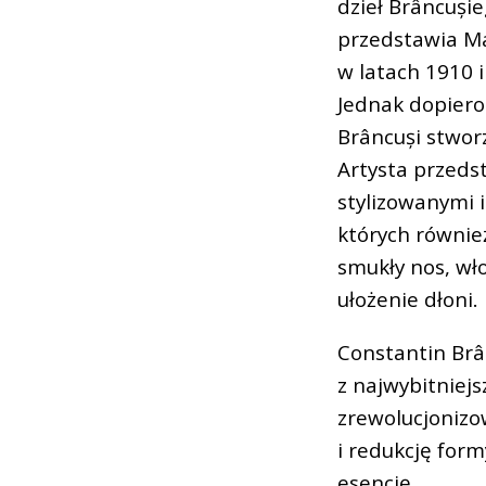
dzieł Brâncuși
przedstawia Ma
w latach 1910 
Jednak dopiero
Brâncuși stworz
Artysta przeds
stylizowanymi 
których również
smukły nos, wł
ułożenie dłoni.
Constantin Brân
z najwybitniej
zrewolucjonizo
i redukcję for
esencję.