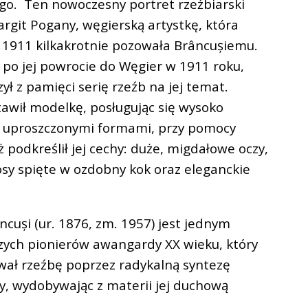
ego. Ten nowoczesny portret rzeźbiarski
rgit Pogany, węgierską artystkę, która
i 1911 kilkakrotnie pozowała Brâncușiemu.
 po jej powrocie do Węgier w 1911 roku,
ył z pamięci serię rzeźb na jej temat.
tawił modelkę, posługując się wysoko
i uproszczonymi formami, przy pomocy
 podkreślił jej cechy: duże, migdałowe oczy,
osy spięte w ozdobny kok oraz eleganckie
cuși (ur. 1876, zm. 1957) jest jednym
szych pionierów awangardy XX wieku, który
wał rzeźbę poprzez radykalną syntezę
my, wydobywając z materii jej duchową