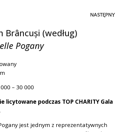
NASTĘPNY
n Brâncuși (według)
lle Pogany
mowany
cm
 000 – 30 000
zie licytowane podczas TOP CHARITY Gala
.
Pogany jest jednym z reprezentatywnych