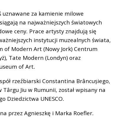
ziś uznawane za kamienie milowe
iągają na najważniejszych światowych
owe ceny. Prace artysty znajdują się
ważniejszych instytucji muzealnych świata,
 of Modern Art (Nowy Jork) Centrum
ż), Tate Modern (Londyn) oraz
useum of Art.
spół rzeźbiarski Constantina Brâncușiego,
w Târgu Jiu w Rumunii, został wpisany na
ego Dziedzictwa UNESCO.
na przez Agnieszkę i Marka Roefler.