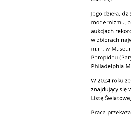
Jego dzieła, d
modernizmu, os
aukcjach rekord
w zbiorach naj
m.in. w Museum
Pompidou (Pary
Philadelphia M
W 2024 roku ze
znajdujący się 
Listę Światow
Praca przekaza