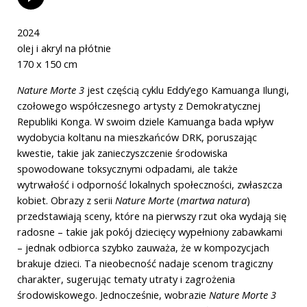
2024
olej i akryl na płótnie
170 x 150
cm
Nature Morte 3
jest częścią cyklu Eddy’ego Kamuanga Ilungi,
czołowego współczesnego artysty z Demokratycznej
Republiki Konga. W swoim dziele Kamuanga bada wpływ
wydobycia koltanu na mieszkańców DRK, poruszając
kwestie, takie jak zanieczyszczenie środowiska
spowodowane toksycznymi odpadami, ale także
wytrwałość i odporność lokalnych społeczności, zwłaszcza
kobiet. Obrazy z serii
Nature Morte
(
martwa natura
)
przedstawiają sceny, które na pierwszy rzut oka wydają się
radosne – takie jak pokój dziecięcy wypełniony zabawkami
– jednak odbiorca szybko zauważa, że w kompozycjach
brakuje dzieci. Ta nieobecność nadaje scenom tragiczny
charakter, sugerując tematy utraty i zagrożenia
środowiskowego. Jednocześnie, wobrazie
Nature Morte 3