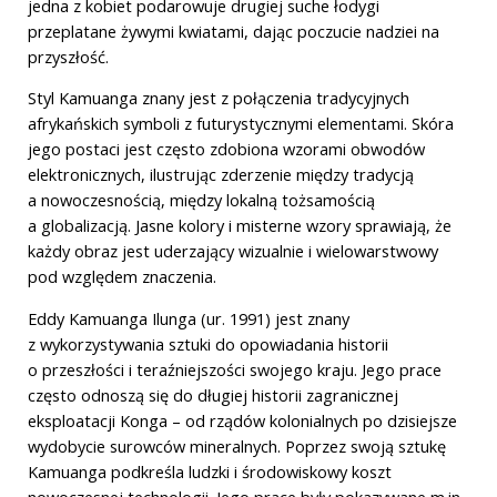
jedna z kobiet podarowuje drugiej suche łodygi
przeplatane żywymi kwiatami, dając poczucie nadziei na
przyszłość.
Styl Kamuanga znany jest z połączenia tradycyjnych
afrykańskich symboli z futurystycznymi elementami. Skóra
jego postaci jest często zdobiona wzorami obwodów
elektronicznych, ilustrując zderzenie między tradycją
a nowoczesnością, między lokalną tożsamością
a globalizacją. Jasne kolory i misterne wzory sprawiają, że
każdy obraz jest uderzający wizualnie i wielowarstwowy
pod względem znaczenia.
Eddy Kamuanga Ilunga (ur. 1991) jest znany
z wykorzystywania sztuki do opowiadania historii
o przeszłości i teraźniejszości swojego kraju. Jego prace
często odnoszą się do długiej historii zagranicznej
eksploatacji Konga – od rządów kolonialnych po dzisiejsze
wydobycie surowców mineralnych. Poprzez swoją sztukę
Kamuanga podkreśla ludzki i środowiskowy koszt
nowoczesnej technologii. Jego prace były pokazywane m.in.