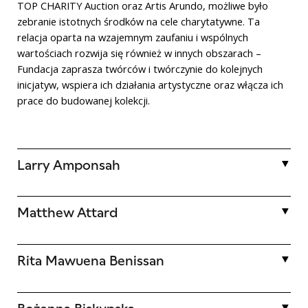
TOP CHARITY Auction oraz Artis Arundo, możliwe było
zebranie istotnych środków na cele charytatywne. Ta
relacja oparta na wzajemnym zaufaniu i wspólnych
wartościach rozwija się również w innych obszarach –
Fundacja zaprasza twórców i twórczynie do kolejnych
inicjatyw, wspiera ich działania artystyczne oraz włącza ich
prace do budowanej kolekcji.
Larry Amponsah
Larry Amponsah (ur. 1989) w swojej twórczości kwestionuje
Matthew Attard
tradycyjne podejście do tworzenia obrazów – przetwarza,
drukuje i wycina archiwalne fotografie, produkując kolaże,
które poddaje dalszej obróbce mechanicznej i malarskiej. W
Matthew Attard (ur. 1987) to maltański artysta wizualny. Po
Rita Mawuena Benissan
wyniku tych działań powstają dynamiczne kompozycje,
raz pierwszy zaprezentował swoje prace na podwójnej
narracje i portrety nawiązujące do jego najbliższego
wystawie indywidualnej w Galleria Michela Rizzo w Wenecji
środowiska i kultury w uniwersalnym kontekście.
w 2014 roku. Od tego czasu jego twórczość pokazywano
Rita Mawena Benissan (ur. 1995) jest ghańsko-