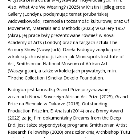
Also, What Are We Wearing? (2025) w Kristin Hjellegjerde
Gallery (Londyn), podejmując temat jorubańskiej
widowiskowości, rzemiosła i tożsamości kulturowej oraz Of
Movement, Materials and Methods (2025) w Gallery 1957
(Akra). Jej prace były prezentowane również w Royal
Academy of Arts (Londyn) oraz na targach sztuki The
Armory Show (Nowy Jork). Dzieła Fadugby znajdują się
w kolekcjach instytucji, takich jak Minneapolis Institute of
Art, Smithsonian National Museum of African Art
(Waszyngton), a także w kolekcjach prywatnych, m.in.
Tiroche Collection i Sindika Dokolo Foundation.
Fadugba jest laureatką Grand Prize przyznawanej
w ramach Norval Sovereign African Art Prize (2025), Grand
Prize na Biennale w Dakarze (2016), Outstanding
Production Prize im. El Anatsui (2014) oraz Emmy Award
(2022) za jej film dokumentalny Dreams from the Deep
End. Jest także stypendystką programu Smithsonian Artist
Research Fellowship (2020) oraz członkinią Archbishop Tutu