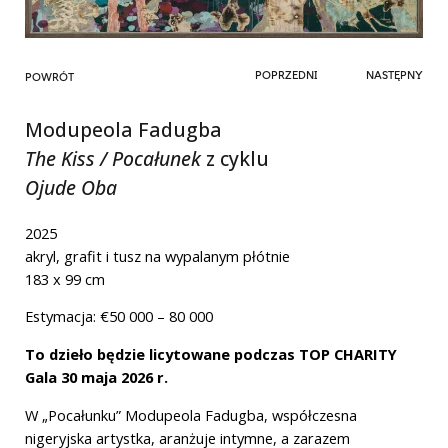
POPRZEDNI
NASTĘPNY
POWRÓT
Modupeola Fadugba
The Kiss / Pocałunek
z cyklu
Ojude Oba
2025
akryl, grafit i tusz na wypalanym płótnie
183 x 99 cm
Estymacja: €50 000 – 80 000
To dzieło będzie licytowane podczas TOP CHARITY
Gala 30 maja 2026 r.
W „Pocałunku” Modupeola Fadugba, współczesna
nigeryjska artystka, aranżuje intymne, a zarazem