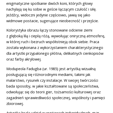
enigmatyczne spotkanie dwóch koni, których głowy
nachylają się ku sobie w geście łączącym czułość i siłę.
Jeźdźcy, widoczni jedynie częściowo, jawią się jako
widmowe postacie, sugerujące nieobecność i przejście.
Kolorystyka obrazu łączy stonowane odcienie ziemi
z głęboką lilą i ciepłą różą, wywołując oniryczną atmosferę,
w której ruch i bezruch współistnieją obok siebie. Praca
została wykonana z wykorzystaniem charakterystycznego
dla artystki przypalonego płótna, delikatnych cienkopisów
oraz farby akrylowej.
Modupeola Fadugba (ur. 1985) jest artystką wizualną
posługującą się różnorodnymi mediami, takimi jak
malarstwo, rysunek czy instalacje. W swojej twórczości
bada sposoby, w jakie kształtowane są społeczeństwa,
odwołując się do teorii gier, tożsamości kulturowej oraz
zagadnień sprawiedliwości społecznej, wspólnoty i pamięci
zbiorowej.
Artystka brała udział w wystawach indywidualnych, m.in.