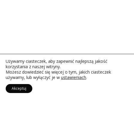
Używamy ciasteczek, aby zapewnić najlepszą jakość
korzystania z naszej witryny.
Możesz dowiedzieć się więcej o tym, jakich ciasteczek
używamy, lub wyłączyć je w
ustawieniach
.
Akceptuj
„WIERZYMY, ŻE SZTUKA NIE
TYLKO INSPIRUJE, ALE
TAKŻE AKTYWIZUJE –