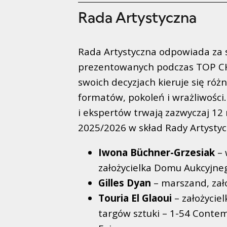
Rada Artystyczna
Rada Artystyczna odpowiada za se
prezentowanych podczas TOP CH
swoich decyzjach kieruje się ró
formatów, pokoleń i wrażliwości
i ekspertów trwają zazwyczaj 12
2025/2026 w skład Rady Artysty
Iwona Büchner-Grzesiak
– 
założycielka Domu Aukcyjneg
Gilles Dyan
– marszand, zało
Touria El Glaoui
– założyciel
targów sztuki – 1-54 Contem