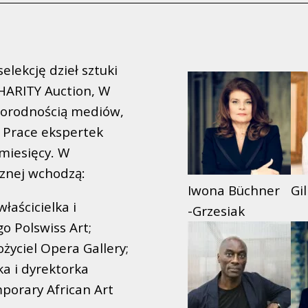
lekcję dzieł sztuki
ARITY Auction, W
żnorodnością mediów,
. Prace ekspertek
 miesięcy. W
cznej wchodzą:
Iwona Büchner
Gi
właścicielka i
-Grzesiak
o Polswiss Art;
życiel Opera Gallery;
ka i dyrektorka
porary African Art