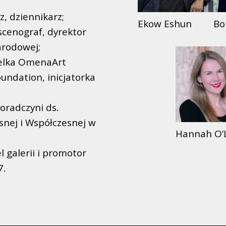
z, dziennikarz;
Ekow Eshun
Bo
 scenograf, dyrektor
arodowej;
ielka OmenaArt
ndation, inicjatorka
oradczyni ds.
snej i Współczesnej w
Hannah O’
l galerii i promotor
7.