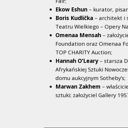
Fair;
Ekow Eshun
– kurator, pisar
Boris Kudlička
– architekt i
Teatru Wielkiego – Opery N
Omenaa Mensah
– założyc
Foundation oraz Omenaa Fou
TOP CHARITY Auction;
Hannah O’Leary
– starsza D
Afrykańskiej Sztuki Nowocze
domu aukcyjnym Sotheby’s;
Marwan Zakhem
– właścicie
sztuki; założyciel Gallery 195