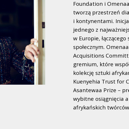
Foundation i Omenaa 
tworzą przestrzeń di
i kontynentami. Inic
jednego z najważniej
w Europie, łączącego
społecznym. Omenaa j
Acquisitions Commit
gremium, które wspó
kolekcję sztuki afryk
Kuenyehia Trust for 
Asantewaa Prize – pr
wybitne osiągnięcia a
afrykańskich twórców