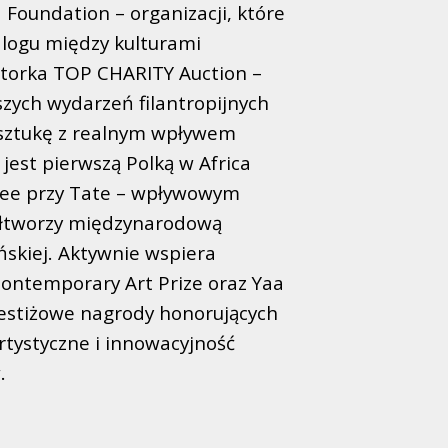
Foundation – organizacji, które
alogu między kulturami
jatorka TOP CHARITY Auction –
szych wydarzeń filantropijnych
 sztukę z realnym wpływem
est pierwszą Polką w Africa
tee przy Tate – wpływowym
łtworzy międzynarodową
ańskiej. Aktywnie wspiera
Contemporary Art Prize oraz Yaa
estiżowe nagrody honorujących
rtystyczne i innowacyjność
.