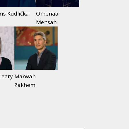
ris Kudlička
Omenaa
Mensah
Leary
Marwan
Zakhem