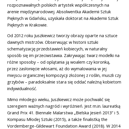
rozpoznawalnych polskich artystek współczesnych na
arenie międzynarodowej. Absolwentka Akademii Sztuk
Pięknych w Gdańsku, uzyskała doktorat na Akademii Sztuk
Pięknych w Krakowie.
Od 2012 roku Juszkiewicz tworzy obrazy oparte na sztuce
dawnych mistrzów. Obserwując w historii sztuki
schematyzację przedstawień kobiecych, w naturalny
sposób się im przeciwstawia. Zakrywając twarz modelki na
różne sposoby – od oplątania ją woalem czy koronką,
przez zasłonięcie włosami, aż do wymalowania w jej
miejscu organicznej kompozycji złożonej z roślin, muszli czy
grzybów – paradoksalnie stara się oddać należną kobietom
indywidualność.
Mimo młodego wieku, Juszkiewicz może pochwalić się
szeregiem ważnych nagród i wyróżnień. Jest m.in. laureatką
Grand Prix 41. Biennale Malarstwa „Bielska Jesień 2013” i 5.
Kompasu Młodej Sztuki (2015), a także finalistką the
Vordemberge-Gildewart Foundation Award (2018). W 2014