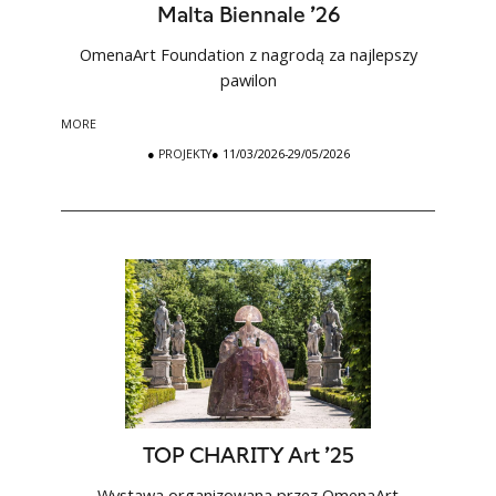
Malta Biennale ’26
OmenaArt Foundation z nagrodą za najlepszy
pawilon
MORE
●
PROJEKTY
● 11/03/2026-29/05/2026
TOP CHARITY Art ’25
Wystawa organizowana przez OmenaArt