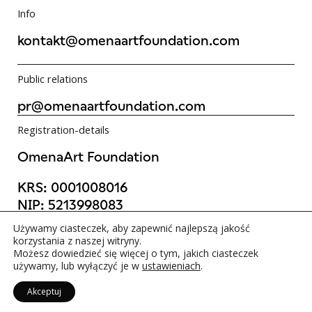
Info
kontakt@omenaartfoundation.com
Public relations
pr@omenaartfoundation.com
Registration-details
OmenaArt Foundation
KRS: 0001008016
NIP: 5213998083
REGON: 523988736
Używamy ciasteczek, aby zapewnić najlepszą jakość
©OmenaArt Foundation 2025
korzystania z naszej witryny.
Możesz dowiedzieć się więcej o tym, jakich ciasteczek
używamy, lub wyłączyć je w
ustawieniach
.
Up
Akceptuj