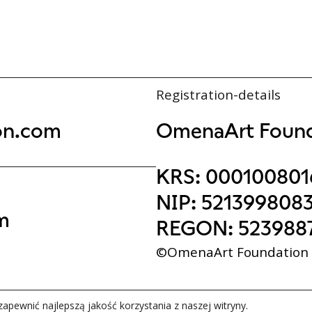
Registration-details
on.com
OmenaArt Found
KRS: 000100801
NIP: 521399808
m
REGON: 523988
©OmenaArt Foundation
apewnić najlepszą jakość korzystania z naszej witryny.