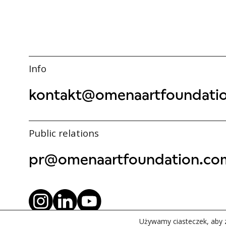
Info
kontakt@omenaartfoundati
Public relations
pr@omenaartfoundation.co
Używamy ciasteczek, aby z