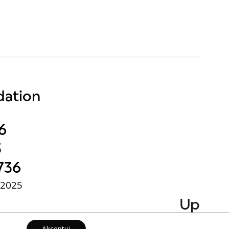
ation
6
3
736
 2025
Up
Akceptuj